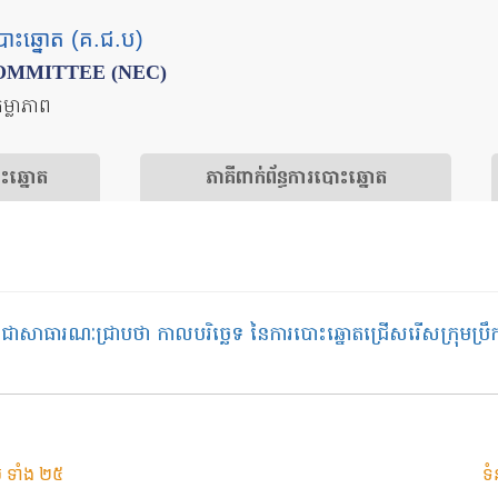
បោះឆ្នោត (គ.ជ.ប)
OMMITTEE (NEC)
តម្លាភាព
ោះឆ្នោត
​ភាគីពាក់ព័ន្ធ​​ការ​បោះឆ្នោត
ធារណៈជ្រាបថា កាលបរិច្ឆេទ នៃការបោះឆ្នោតជ្រើសរើសក្រុមប្រឹក្សា
 ទាំង ២៥
ទំ