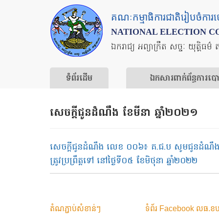
Skip
គណៈកម្មាធិការជាតិរៀបចំការ
to
NATIONAL ELECTION C
main
ឯករាជ្យ អព្យាក្រឹត សច្ចៈ យុត្តិធម៌ 
content
ទំព័រ​ដើម
ឯកសារ​ពាក់ព័ន្ធ​ការ​ប
សេចក្ដីជូនដំណឹង ខែមីនា ឆ្នាំ២០២១
សេចក្ដីជូនដំណឹង លេខ ០០៦៖ គ.ជ.ប សូមជូនដំណឹងជាសា
ត្រូវប្រព្រឹត្តទៅ នៅថ្ងៃទី០៥ ខែមិថុនា ឆ្នាំ២០២២
តំណភ្ជាប់សំខាន់ៗ
ទំព័រ Facebook លធ.ខប