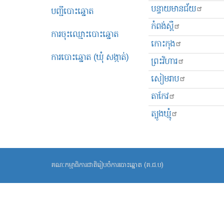
បន្ទាយមានជ័យ
បញ្ជីបោះឆ្នោត
កំពង់ស្ពឺ
ការចុះឈ្មោះបោះឆ្នោត
កោះកុង
ការបោះឆ្នោត (ឃុំ សង្កាត់)
ព្រះ​វិហារ
សៀមរាប
តាកែវ
ត្បូងឃ្មុំ
គណៈកម្មាធិការជាតិរៀបចំការបោះឆ្នោត (គ.ជ.ប)