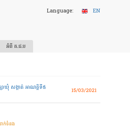
Language:
EN
អំពី គ.ជ.ប
ឃុំ សង្កាត់ អាណត្តិទី៥
15/03/2021
នាក់ទំនង