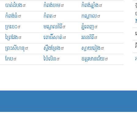
បាត់ដំបង
កំពង់ចាម
កំពង់ឆ្នាំង
កំពង់ធំ
កំពត
កណ្ដាល
ក្រចេះ
មណ្ឌលគិរី
ភ្នំពេញ
ព្រៃវែង
ពោធិ៍សាត់
រតនគិរី
អ
ព្រះសីហនុ
ស្ទឹងត្រែង
ស្វាយរៀង
កែប
ប៉ៃលិន
ឧត្ដរមានជ័យ