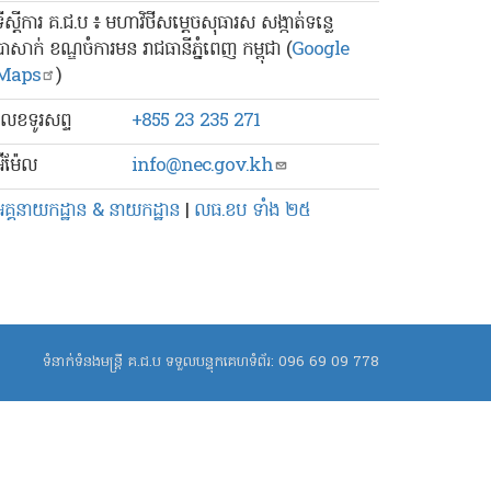
ទីស្ដីការ គ.ជ.ប ៖ មហាវិថីសម្ដេចសុធារស សង្កាត់ទន្លេ
បាសាក់ ខណ្ឌចំការមន រាជធានីភ្នំពេញ កម្ពុជា (
Google
Maps
)
លេខ​ទូរសព្ទ
+855 23 235 271
៊ីម៉ែល
info@nec.gov.kh
អគ្គនាយកដ្ឋាន & នាយកដ្ឋាន
|
លធ.ខប ទាំង ២៥
ទំនាក់ទំនងមន្ត្រី គ.ជ.ប ទទួលបន្ទុកគេហទំព័រ:
096 69 09 778